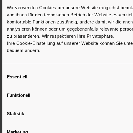
Kontakt
Wir verwenden Cookies um unsere Website möglichst benutzer
von ihnen für den technischen Betrieb der Website essenziell 
Str. S. Antone 9
IT - 39030 Antermoia
komfortable Funktionen zuständig, andere damit wir die ano
analysieren können oder um gegebenenfalls relevante person
zu präsentieren. Wir respektieren Ihre Privatsphäre.
Tel: +39 0474 520 115
Mobile: +39 347 521 7810
Ihre Cookie-Einstellung auf unserer Website können Sie unter
WhatsApp: +39 347 521 7810
bequem ändern.
info@pension-maria.it
IT01464190212
Einwilligungsauswahl
CIN IT021082A1IOUSRVYV | IT021082A1666BFFNQ
Essentiell
Infos
Funktionell
Fotogalerie
Zimmer
Bewertungen
Route
Partner
Statistik
Marketing