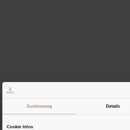
Tel: +39 0474 520 115
Mobile: +39 347 521 7810
WhatsApp: +39 347 521 7810
info@pension-maria.it
IT01464190212
CIN IT021082A1IOUSRVYV | IT021082A1666BFFNQ
Infos
Fotogalerie
Zimmer
Bewertungen
Route
Partner
Zustimmung
Details
Cookie Infos